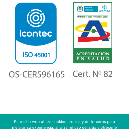
Copyright
2026
Salud Social IPS, Todos los derechos
Este sitio web utiliza cookies propias y de terceros para
©
reservados.
mejorar su experiencia, analizar el uso del sitio y ofrecerle