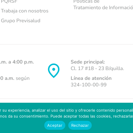
PQRSF
Políticas de
Tratamiento de Informaci
Trabaja con nosotros
Grupo Previsalud
.m. a 4:00 p.m.
Sede principal:
Cl. 17 #18 - 23 B/quilla.
00 a.m.
según
Línea de atención
324-100-00-99
r su experiencia, analizar el uso del sitio y ofrecerle contenido persona
hos reservados.
 nos da su consentimiento. Puede aceptar todas las cookies, rechazarlas
Aceptar
Rechazar