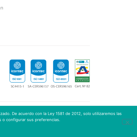
ón
lizado. De acuerdo con la Ley 1581 de 2012, solo utilizaremos las
 o configurar sus preferencias.