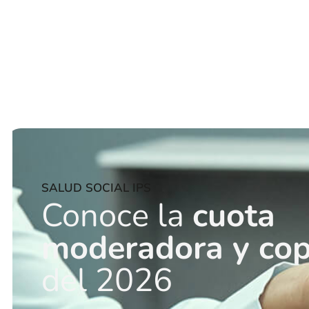
SALUD SOCIAL IPS​
Conoce la
cuota
moderadora y co
del 2026